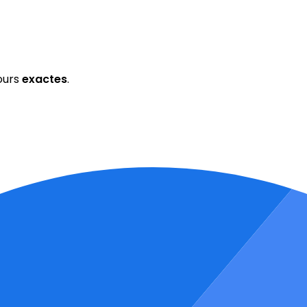
ours
exactes
.