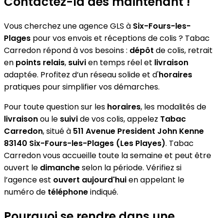
Contactez-la dès maintenant !
Vous cherchez une agence GLS à
Six-Fours-les-
Plages
pour vos envois et réceptions de colis ? Tabac
Carredon répond à vos besoins :
dépôt
de colis, retrait
en
points relais
,
suivi
en temps réel et
livraison
adaptée. Profitez d’un réseau solide et d'
horaires
pratiques pour simplifier vos démarches.
Pour toute question sur les
horaires
, les modalités de
livraison
ou le
suivi
de vos colis, appelez
Tabac
Carredon
, situé à
511 Avenue President John Kenne
83140 Six-Fours-les-Plages (Les Playes)
. Tabac
Carredon vous accueille toute la semaine et peut être
ouvert le
dimanche
selon la période. Vérifiez si
l’agence est
ouvert aujourd'hui
en appelant le
numéro de
téléphone
indiqué.
Pourquoi se rendre dans une