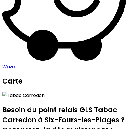
Waze
Carte
Leaflet
|
©
OpenStreetMap
contributors
Tabac Carredon
+
−
Besoin du point relais GLS
Tabac
Carredon
à Six-Fours-les-Plages ?