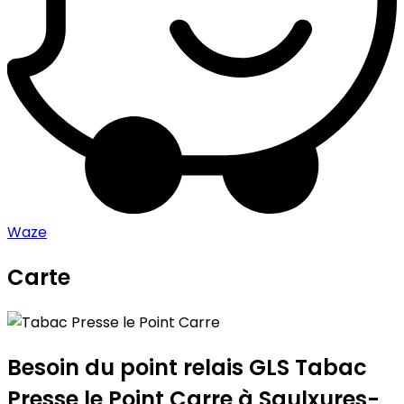
Waze
Carte
Leaflet
|
©
OpenStreetMap
contributors
Tabac Presse le Point Carre
+
−
Besoin du point relais GLS
Tabac
Presse le Point Carre
à Saulxures-