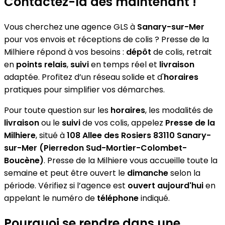
Contactez-la dès maintenant !
Vous cherchez une agence GLS à
Sanary-sur-Mer
pour vos envois et réceptions de colis ? Presse de la
Milhiere répond à vos besoins :
dépôt
de colis, retrait
en
points relais
,
suivi
en temps réel et
livraison
adaptée. Profitez d’un réseau solide et d'
horaires
pratiques pour simplifier vos démarches.
Pour toute question sur les
horaires
, les modalités de
livraison
ou le
suivi
de vos colis, appelez
Presse de la
Milhiere
, situé à
108 Allee des Rosiers 83110 Sanary-
sur-Mer (Pierredon Sud-Mortier-Colombet-
Boucène)
. Presse de la Milhiere vous accueille toute la
semaine et peut être ouvert le
dimanche
selon la
période. Vérifiez si l’agence est
ouvert aujourd'hui
en
appelant le numéro de
téléphone
indiqué.
Pourquoi se rendre dans une