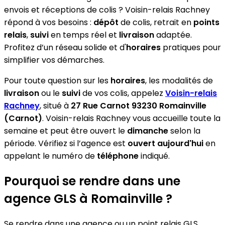
envois et réceptions de colis ? Voisin-relais Rachney
répond à vos besoins :
dépôt
de colis, retrait en
points
relais
,
suivi
en temps réel et
livraison
adaptée.
Profitez d’un réseau solide et d'
horaires
pratiques pour
simplifier vos démarches.
Pour toute question sur les
horaires
, les modalités de
livraison
ou le
suivi
de vos colis, appelez
Voisin-relais
Rachney
, situé à
27 Rue Carnot 93230 Romainville
(Carnot)
. Voisin-relais Rachney vous accueille toute la
semaine et peut être ouvert le
dimanche
selon la
période. Vérifiez si l’agence est
ouvert aujourd'hui
en
appelant le numéro de
téléphone
indiqué.
Pourquoi se rendre dans une
agence GLS à Romainville ?
Se rendre dans une agence ou un point relais GLS,