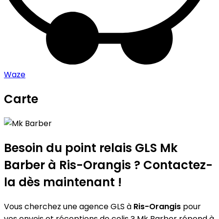
Waze
Carte
Leaflet
|
©
OpenStreetMap
contributors
Mk Barber
+
−
Besoin du point relais GLS
Mk
Barber
à Ris-Orangis ? Contactez-
la dès maintenant !
Vous cherchez une agence GLS à
Ris-Orangis
pour
vos envois et réceptions de colis ? Mk Barber répond à