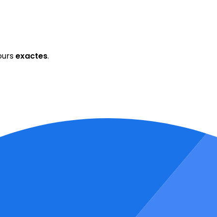
ours
exactes
.