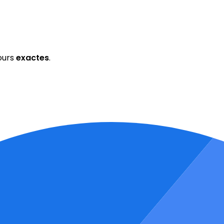
ours
exactes
.