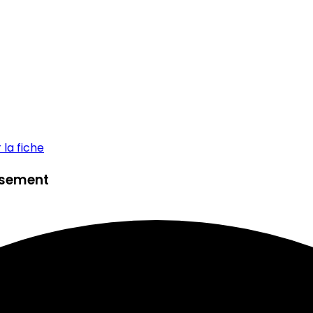
la fiche
issement