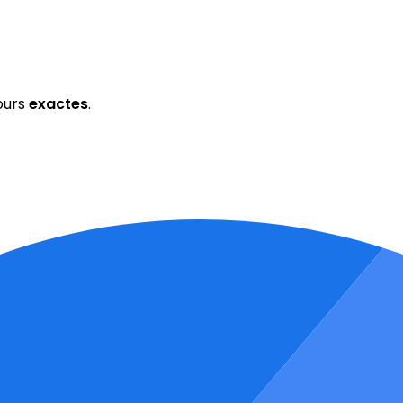
ours
exactes
.