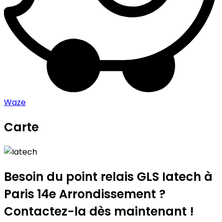
Waze
Carte
Leaflet
|
©
OpenStreetMap
contributors
Iatech
+
−
Besoin du point relais GLS
Iatech
à
Paris 14e Arrondissement ?
Contactez-la dès maintenant !