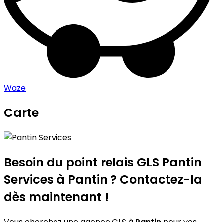
Waze
Carte
Leaflet
|
©
OpenStreetMap
contributors
Pantin Services
+
−
Besoin du point relais GLS
Pantin
Services
à Pantin ? Contactez-la
dès maintenant !
Vous cherchez une agence GLS à
Pantin
pour vos