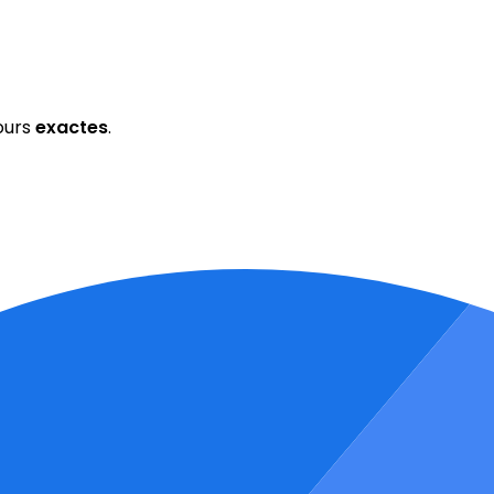
ours
exactes
.