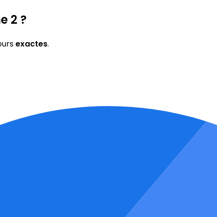
e 2 ?
ours
exactes
.