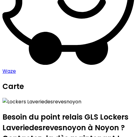
Waze
Carte
Leaflet
|
©
OpenStreetMap
contributors
Lockers Laveriedesrevesnoyon
+
−
Besoin du point relais GLS
Lockers
Laveriedesrevesnoyon
à Noyon ?