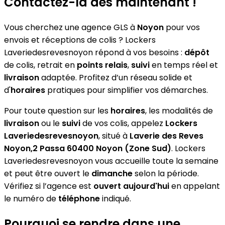
Contactez-la dès maintenant !
Vous cherchez une agence GLS à
Noyon
pour vos
envois et réceptions de colis ? Lockers
Laveriedesrevesnoyon répond à vos besoins :
dépôt
de colis, retrait en
points relais
,
suivi
en temps réel et
livraison
adaptée. Profitez d’un réseau solide et
d'
horaires
pratiques pour simplifier vos démarches.
Pour toute question sur les
horaires
, les modalités de
livraison
ou le
suivi
de vos colis, appelez
Lockers
Laveriedesrevesnoyon
, situé à
Laverie des Reves
Noyon,2 Passa 60400 Noyon (Zone Sud)
. Lockers
Laveriedesrevesnoyon vous accueille toute la semaine
et peut être ouvert le
dimanche
selon la période.
Vérifiez si l’agence est
ouvert aujourd'hui
en appelant
le numéro de
téléphone
indiqué.
Pourquoi se rendre dans une