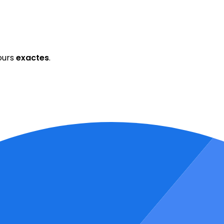
ours
exactes
.