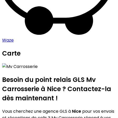
Waze
Carte
Leaflet
|
©
OpenStreetMap
contributors
Mv Carrosserie
+
−
Besoin du point relais GLS
Mv
Carrosserie
à Nice ? Contactez-la
dès maintenant !
Vous cherchez une agence GLS à
Nice
pour vos envois
et réceptions de colis ? Mv Carrosserie répond à vos