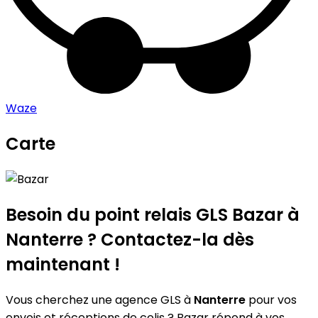
Waze
Carte
Leaflet
|
©
OpenStreetMap
contributors
Bazar
+
−
Besoin du point relais GLS
Bazar
à
Nanterre ? Contactez-la dès
maintenant !
Vous cherchez une agence GLS à
Nanterre
pour vos
envois et réceptions de colis ? Bazar répond à vos