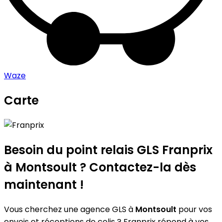
Waze
Carte
Leaflet
|
©
OpenStreetMap
contributors
Franprix
+
−
Besoin du point relais GLS
Franprix
à Montsoult ? Contactez-la dès
maintenant !
Vous cherchez une agence GLS à
Montsoult
pour vos
envois et réceptions de colis ? Franprix répond à vos