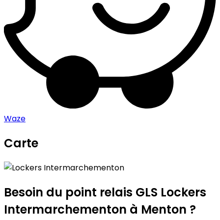
Waze
Carte
Leaflet
|
©
OpenStreetMap
contributors
Lockers Intermarchementon
+
−
Besoin du point relais GLS
Lockers
Intermarchementon
à Menton ?