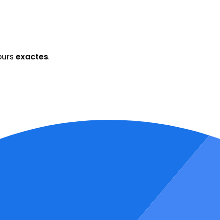
ours
exactes
.