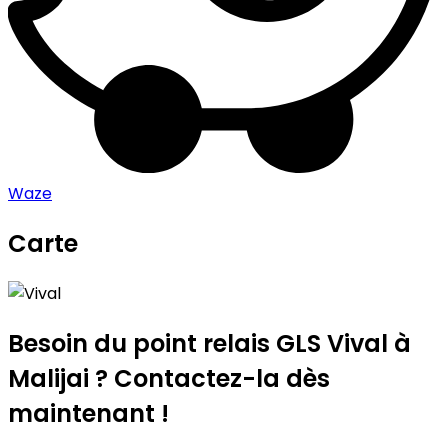
Waze
Carte
Leaflet
|
©
OpenStreetMap
contributors
Vival
+
−
Besoin du point relais GLS
Vival
à
Malijai ? Contactez-la dès
maintenant !