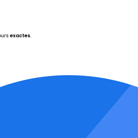
ours
exactes
.