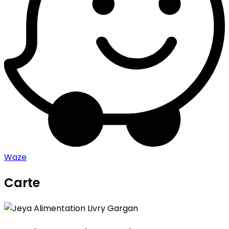
Waze
Carte
Leaflet
|
©
OpenStreetMap
contributors
Jeya Alimentation Livry Gargan
+