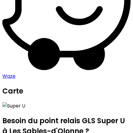
Waze
Carte
Leaflet
|
©
OpenStreetMap
contributors
Super U
+
−
Besoin du point relais GLS
Super U
à Les Sables-d'Olonne ?