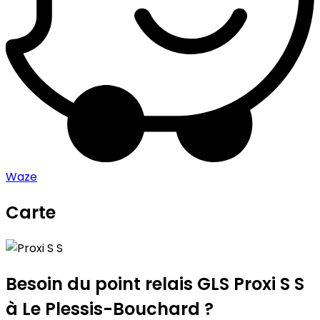
Waze
Carte
Leaflet
|
©
OpenStreetMap
contributors
Proxi S S
+
−
Besoin du point relais GLS
Proxi S S
à Le Plessis-Bouchard ?