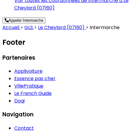
Voir toutes les coordonnées de Intermarche à Le
Cheylard (07160)
Appeler Intermarche
Accueil
>
GLS
>
Le Cheylard (07160)
>
Intermarche
Footer
Partenaires
Applivoiture
Essence pas cher
VillePratique
Le French Guide
Doqi
Navigation
Contact