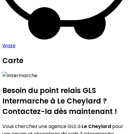
Waze
Carte
Leaflet
|
©
OpenStreetMap
contributors
Intermarche
+
−
Besoin du point relais GLS
Intermarche
à Le Cheylard ?
Contactez-la dès maintenant !
Vous cherchez une agence GLS à
Le Cheylard
pour
vos envois et réceptions de colis ? Intermarche