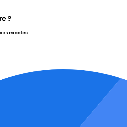
re ?
ours
exactes
.