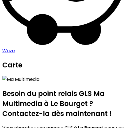
Waze
Carte
Leaflet
|
©
OpenStreetMap
contributors
Ma Multimedia
+
−
Besoin du point relais GLS
Ma
Multimedia
à Le Bourget ?
Contactez-la dès maintenant !
Vous cherchez une agence GLS à
Le Bourget
pour vos