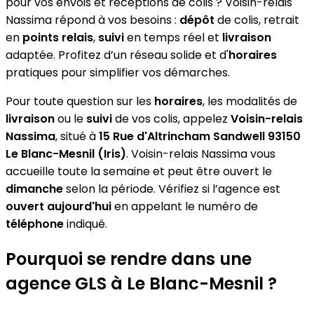
pour vos envois et réceptions de colis ? Voisin-relais
Nassima répond à vos besoins :
dépôt
de colis, retrait
en
points relais
,
suivi
en temps réel et
livraison
adaptée. Profitez d’un réseau solide et d'
horaires
pratiques pour simplifier vos démarches.
Pour toute question sur les
horaires
, les modalités de
livraison
ou le
suivi
de vos colis, appelez
Voisin-relais
Nassima
, situé à
15 Rue d'Altrincham Sandwell 93150
Le Blanc-Mesnil (Iris)
. Voisin-relais Nassima vous
accueille toute la semaine et peut être ouvert le
dimanche
selon la période. Vérifiez si l’agence est
ouvert aujourd'hui
en appelant le numéro de
téléphone
indiqué.
Pourquoi se rendre dans une
agence GLS à Le Blanc-Mesnil ?