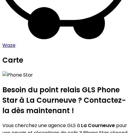
Waze
Carte
Leaflet
|
©
OpenStreetMap
contributors
Phone Star
+
−
Besoin du point relais GLS
Phone
Star
à La Courneuve ? Contactez-
la dès maintenant !
Vous cherchez une agence GLS à
La Courneuve
pour
vos envois et réceptions de colis ? Phone Star répond