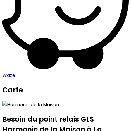
Waze
Carte
Leaflet
|
©
OpenStreetMap
contributors
Harmonie de la Maison
+
−
Besoin du point relais GLS
Harmonie de la Maison
à La