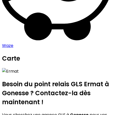
Waze
Carte
Leaflet
|
©
OpenStreetMap
contributors
Ermat
+
−
Besoin du point relais GLS
Ermat
à
Gonesse ? Contactez-la dès
maintenant !
Vous cherchez une agence GLS à
Gonesse
pour vos