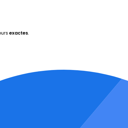
ours
exactes
.