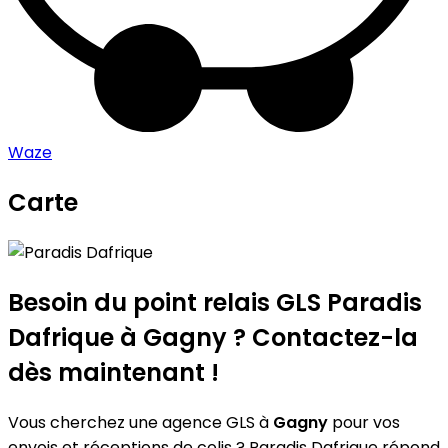
Waze
Carte
Leaflet
|
©
OpenStreetMap
contributors
Paradis Dafrique
+
−
Besoin du point relais GLS
Paradis
Dafrique
à Gagny ? Contactez-la
dès maintenant !
Vous cherchez une agence GLS à
Gagny
pour vos
envois et réceptions de colis ? Paradis Dafrique répond