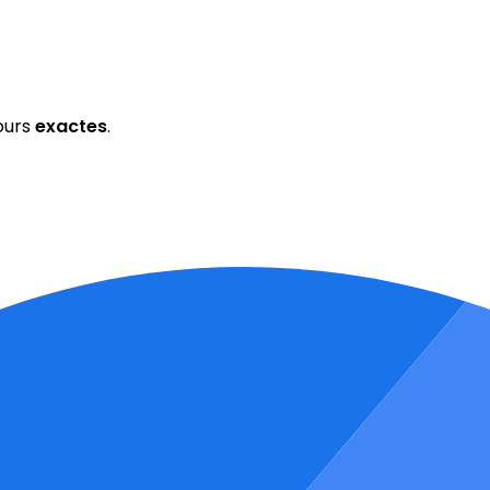
ours
exactes
.