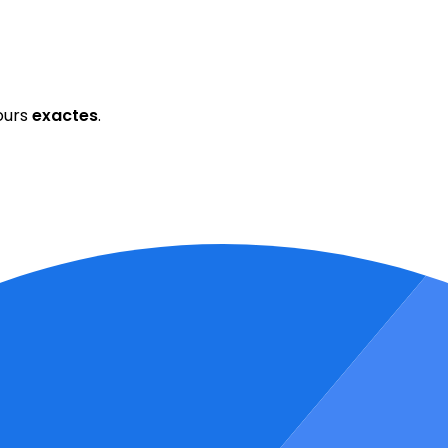
ours
exactes
.