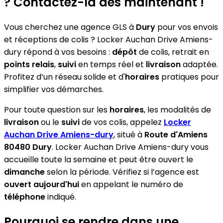
? Contactez-la dès maintenant !
Vous cherchez une agence GLS à
Dury
pour vos envois
et réceptions de colis ? Locker Auchan Drive Amiens-
dury répond à vos besoins :
dépôt
de colis, retrait en
points relais
,
suivi
en temps réel et
livraison
adaptée.
Profitez d’un réseau solide et d'
horaires
pratiques pour
simplifier vos démarches.
Pour toute question sur les
horaires
, les modalités de
livraison
ou le
suivi
de vos colis, appelez
Locker
Auchan Drive Amiens-dury
, situé à
Route d'Amiens
80480 Dury
. Locker Auchan Drive Amiens-dury vous
accueille toute la semaine et peut être ouvert le
dimanche
selon la période. Vérifiez si l’agence est
ouvert aujourd'hui
en appelant le numéro de
téléphone
indiqué.
Pourquoi se rendre dans une