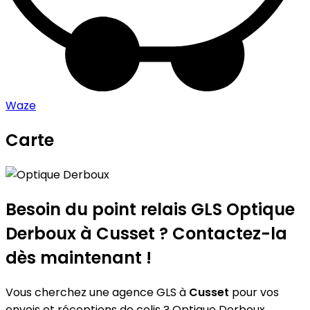
Waze
Carte
Leaflet
|
©
OpenStreetMap
contributors
Optique Derboux
+
−
Besoin du point relais GLS
Optique
Derboux
à Cusset ? Contactez-la
dès maintenant !
Vous cherchez une agence GLS à
Cusset
pour vos
envois et réceptions de colis ? Optique Derboux