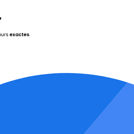
?
ours
exactes
.