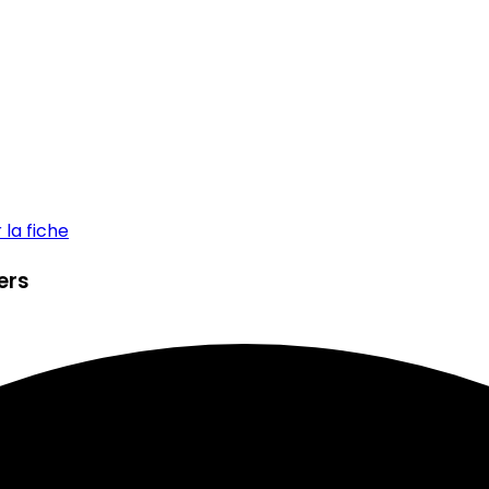
la fiche
ers