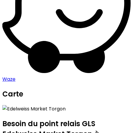
Waze
Carte
Leaflet
|
©
OpenStreetMap
contributors
Edelweiss Market Torgon
+
−
Besoin du point relais GLS