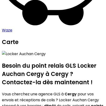
Waze
Carte
Leaflet
|
©
OpenStreetMap
contributors
Locker Auchan Cergy
+
−
Besoin du point relais GLS
Locker
Auchan Cergy
à Cergy ?
Contactez-la dès maintenant !
Vous cherchez une agence GLS à
Cergy
pour vos
envois et réceptions de colis ? Locker Auchan Cergy
répond à vos besoins :
dépôt
de colis, retrait en
points