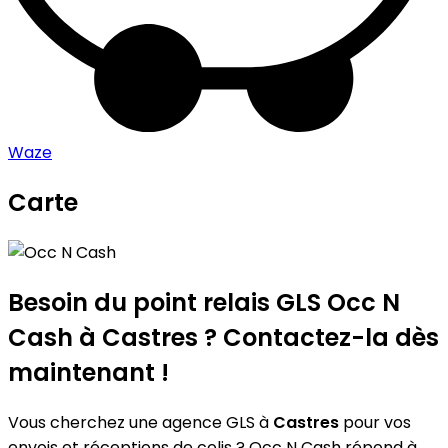
Waze
Carte
Leaflet
|
©
OpenStreetMap
contributors
Occ N Cash
+
−
Besoin du point relais GLS
Occ N
Cash
à Castres ? Contactez-la dès
maintenant !
Vous cherchez une agence GLS à
Castres
pour vos
envois et réceptions de colis ? Occ N Cash répond à