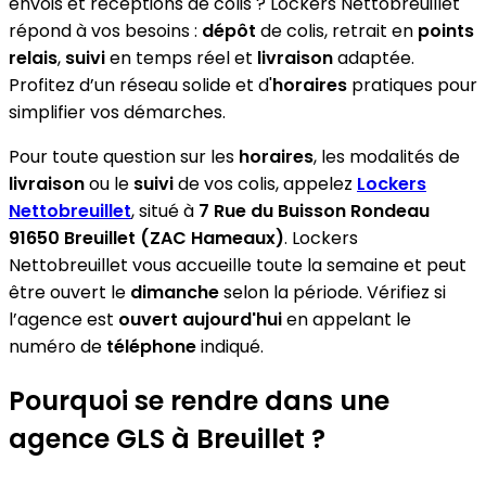
envois et réceptions de colis ? Lockers Nettobreuillet
répond à vos besoins :
dépôt
de colis, retrait en
points
relais
,
suivi
en temps réel et
livraison
adaptée.
Profitez d’un réseau solide et d'
horaires
pratiques pour
simplifier vos démarches.
Pour toute question sur les
horaires
, les modalités de
livraison
ou le
suivi
de vos colis, appelez
Lockers
Nettobreuillet
, situé à
7 Rue du Buisson Rondeau
91650 Breuillet (ZAC Hameaux)
. Lockers
Nettobreuillet vous accueille toute la semaine et peut
être ouvert le
dimanche
selon la période. Vérifiez si
l’agence est
ouvert aujourd'hui
en appelant le
numéro de
téléphone
indiqué.
Pourquoi se rendre dans une
agence GLS à Breuillet ?