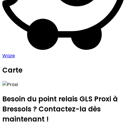
Waze
Carte
Leaflet
|
©
OpenStreetMap
contributors
Proxi
+
−
Besoin du point relais GLS
Proxi
à
Bressols ? Contactez-la dès
maintenant !