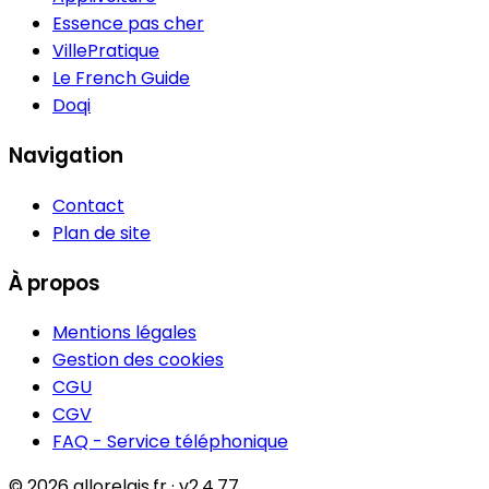
Essence pas cher
VillePratique
Le French Guide
Doqi
Navigation
Contact
Plan de site
À propos
Mentions légales
Gestion des cookies
CGU
CGV
FAQ - Service téléphonique
© 2026 allorelais.fr · v2.4.77