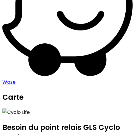
Waze
Carte
Leaflet
|
©
OpenStreetMap
contributors
Cyclo Life
+
−
Besoin du point relais GLS
Cyclo