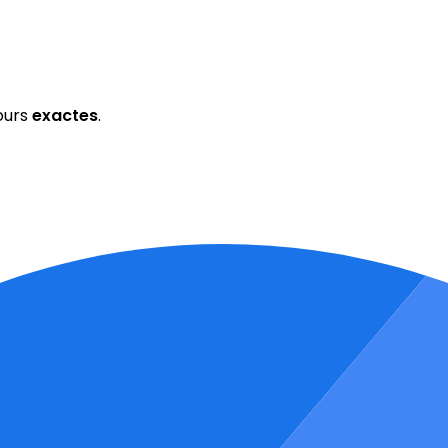
ours
exactes
.