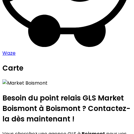
Waze
Carte
Leaflet
|
©
OpenStreetMap
contributors
Market Boismont
+
−
Besoin du point relais GLS
Market
Boismont
à Boismont ? Contactez-
la dès maintenant !
Vous cherchez une agence GLS à
Boismont
pour vos