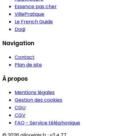
Essence pas cher
VillePratique
Le French Guide
Doqi
Navigation
Contact
Plan de site
À propos
Mentions légales
Gestion des cookies
CGU
CGV
FAQ - Service téléphonique
© 2026 allorelais.fr · v2.4.77