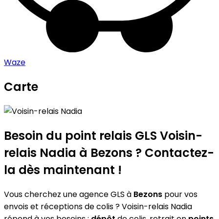
Waze
Carte
Leaflet
|
©
OpenStreetMap
contributors
Voisin-relais Nadia
+
−
Besoin du point relais GLS
Voisin-
relais Nadia
à Bezons ? Contactez-
la dès maintenant !
Vous cherchez une agence GLS à
Bezons
pour vos
envois et réceptions de colis ? Voisin-relais Nadia
répond à vos besoins :
dépôt
de colis, retrait en
points